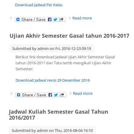
Download Jadwal Per Kelas
about Jadwal
Read more
Perkuliahan Semester
Genap Tahun
2016/2017
Ujian Akhir Semester Gasal tahun 2016-2017
Submitted by
admin
on Fri, 2016-12-23 09:19
Berikut link download Jadwal Ujian Akhir Semester Gasal
tahun 2016-2017 dan Tata tertib mengikuti Ujian Akhir
Semester:
Download Jadwal revisi 29 Desember 2016
about Ujian Akhir
Read more
Semester Gasal tahun
2016-2017
Jadwal Kuliah Semester Gasal Tahun
2016/2017
Submitted by
admin
on Thu, 2016-08-04 16:10