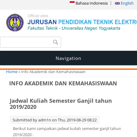
Bahasa Indonesia
English
Search form
Search
Navigation
You are here
Home
» Info Akademik dan Kemahasiswaan
INFO AKADEMIK DAN KEMAHASISWAAN
Jadwal Kuliah Semester Ganjil tahun
2019/2020
Submitted by
adm1n
on Thu, 2019-08-29 08:22
Berikut kami sampaikan jadwal kuliah semester ganjil tahun
2019/2020 :