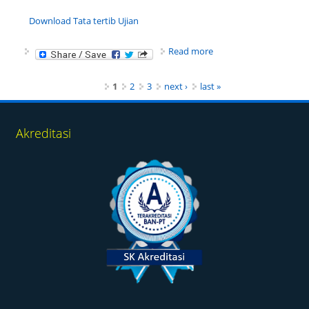
Download Tata tertib Ujian
about Ujian Akhir
Read more
Semester Genap tahun
2015-2016
Pages
1
2
3
next ›
last »
Akreditasi