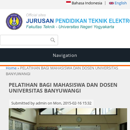
Bahasa Indonesia
English
Search form
Search
Navigation
You are here
Home
» PELATIHAN BAGI MAHASISWA DAN DOSEN UNIVERSITAS
BANYUWANGI
PELATIHAN BAGI MAHASISWA DAN DOSEN
UNIVERSITAS BANYUWANGI
Submitted by
admin
on Mon, 2015-02-16 15:32