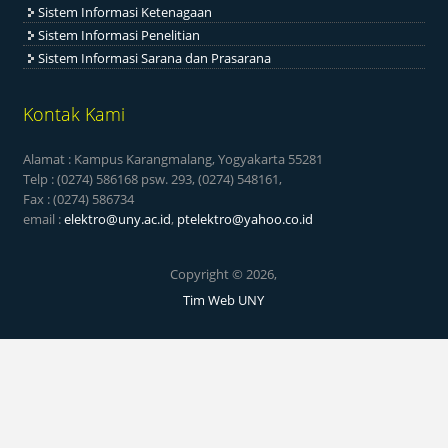
Sistem Informasi Ketenagaan
Sistem Informasi Penelitian
Sistem Informasi Sarana dan Prasarana
Kontak Kami
Alamat : Kampus Karangmalang, Yogyakarta 55281
Telp : (0274) 586168 psw. 293, (0274) 548161,
Fax : (0274) 586734
email :
elektro@uny.ac.id
,
ptelektro@yahoo.co.id
Copyright © 2026,
Tim Web UNY