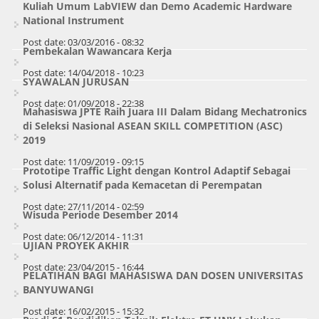
Kuliah Umum LabVIEW dan Demo Academic Hardware
National Instrument
Post date:
03/03/2016 - 08:32
Pembekalan Wawancara Kerja
Post date:
14/04/2018 - 10:23
SYAWALAN JURUSAN
Post date:
01/09/2018 - 22:38
Mahasiswa JPTE Raih Juara III Dalam Bidang Mechatronics
di Seleksi Nasional ASEAN SKILL COMPETITION (ASC)
2019
Post date:
11/09/2019 - 09:15
Prototipe Traffic Light dengan Kontrol Adaptif Sebagai
Solusi Alternatif pada Kemacetan di Perempatan
Post date:
27/11/2014 - 02:59
Wisuda Periode Desember 2014
Post date:
06/12/2014 - 11:31
UJIAN PROYEK AKHIR
Post date:
23/04/2015 - 16:44
PELATIHAN BAGI MAHASISWA DAN DOSEN UNIVERSITAS
BANYUWANGI
Post date:
16/02/2015 - 15:32