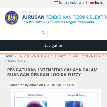
Bahasa Indonesia
English
Search form
Search
Navigation
You are here
Home
» PENGATURAN INTENSITAS CAHAYA DALAM RUANGAN DENGAN
LOGIKA FUZZY
PENGATURAN INTENSITAS CAHAYA DALAM
RUANGAN DENGAN LOGIKA FUZZY
Submitted by
admin
on Tue, 2015-01-27 13:55