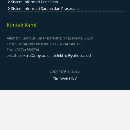
Sistem Informasi Penelitian
Sistem Informasi Sarana dan Prasarana
Kontak Kami
Alamat : Kampus Karangmalang, Yogyakarta 55281
Telp : (0274) 586168 psw. 293, (0274) 548161,
Fax : (0274) 586734
email :
elektro@uny.ac.id
,
ptelektro@yahoo.co.id
Copyright © 2026,
Tim Web UNY