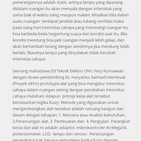
penerangannya adalah static, artinya lampu yang dipasang
didalam ruangan itu akan menyala dengan intensitas yang
sama baik di waktu siang maupun malam. Misalkan bila dalam
suatu ruangan terdapat jendela atau lubang ventilasi maka
pada siang hari intensitas cahaya yang menerangi ruangan itu
bisa berbeda-beda tergantung cuaca dan kondisi saat itu. Bila
kondisi mendung bisa jadi ruangan menjadi lebih gelap, dan
akan bertambah terang dengan sendirinya jika mendung telah
berlalu. Biasanya lampu yang dinyalakan tidak berubah
intensitas cahaya.
Seorang mahasiswa D3 Teknik Elektro UNY, Fery Kurniawati
dengan dosen pembimbing Dr. Haryanto, berhasil membuat
(Proyek Akhir) prototype alat yang bisa mengatur intensitas
cahaya dalam ruangan seiring dengan perubahan intensitas
cahaya matahari. Adapun prinsip kerja alat tersebut
berdasarkan logika fuzzy. Metode yang digunakan untuk
mengembangkan alat tersebut adalah rancang bangun dan
desain dengan tahapan: 1. Rencana atau Analisis kebutuhan,
2.Perancangan alat, 3. Pembuatan dan 4. Pengujian. Perangkat
keras dari alat ini adalah: adaptor, mikrokontroler At-Mega16,
potensiometer, LCD, lampu dan sensor. Perancangan
perangkat lunak berupa pemodelan logika fuzzy dengan