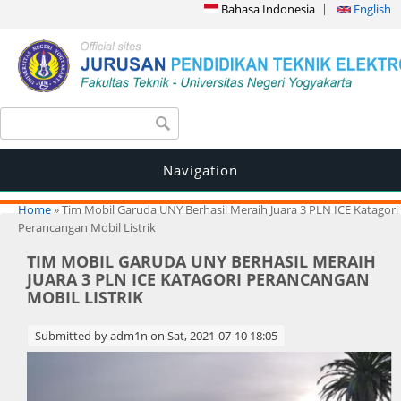
Bahasa Indonesia
English
Search form
Search
Navigation
You are here
Home
» Tim Mobil Garuda UNY Berhasil Meraih Juara 3 PLN ICE Katagori
Perancangan Mobil Listrik
TIM MOBIL GARUDA UNY BERHASIL MERAIH
JUARA 3 PLN ICE KATAGORI PERANCANGAN
MOBIL LISTRIK
Submitted by
adm1n
on Sat, 2021-07-10 18:05