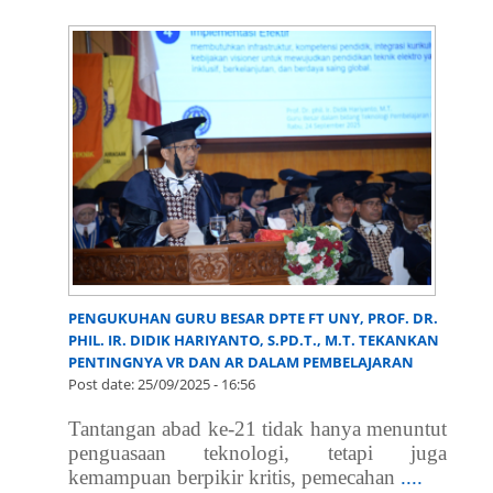
PENGUKUHAN GURU BESAR DPTE FT UNY, PROF. DR.
PHIL. IR. DIDIK HARIYANTO, S.PD.T., M.T. TEKANKAN
PENTINGNYA VR DAN AR DALAM PEMBELAJARAN
Post date:
25/09/2025 - 16:56
Tantangan abad ke-21 tidak hanya menuntut
penguasaan teknologi, tetapi juga
kemampuan berpikir kritis, pemecahan
....