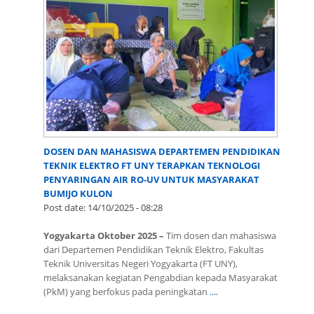
DOSEN DAN MAHASISWA DEPARTEMEN PENDIDIKAN
TEKNIK ELEKTRO FT UNY TERAPKAN TEKNOLOGI
PENYARINGAN AIR RO-UV UNTUK MASYARAKAT
BUMIJO KULON
Post date:
14/10/2025 - 08:28
Yogyakarta Oktober 2025 –
Tim dosen dan mahasiswa
dari Departemen Pendidikan Teknik Elektro, Fakultas
Teknik Universitas Negeri Yogyakarta (FT UNY),
melaksanakan kegiatan Pengabdian kepada Masyarakat
(PkM) yang berfokus pada peningkatan
....