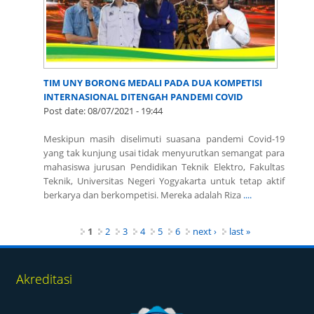
TIM UNY BORONG MEDALI PADA DUA KOMPETISI
INTERNASIONAL DITENGAH PANDEMI COVID
Post date:
08/07/2021 - 19:44
Meskipun masih diselimuti suasana pandemi Covid-19
yang tak kunjung usai tidak menyurutkan semangat para
mahasiswa jurusan Pendidikan Teknik Elektro, Fakultas
Teknik, Universitas Negeri Yogyakarta untuk tetap aktif
berkarya dan berkompetisi. Mereka adalah Riza
....
Pages
1
2
3
4
5
6
next ›
last »
Akreditasi