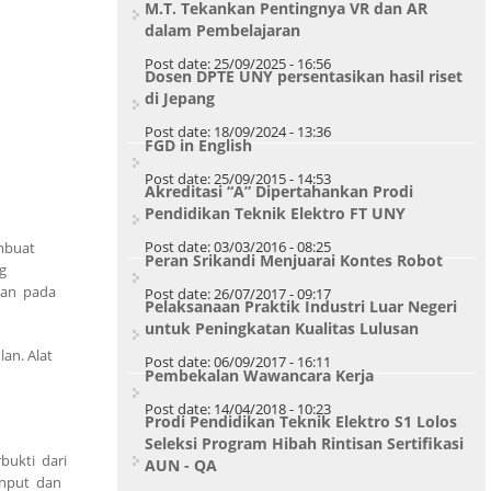
M.T. Tekankan Pentingnya VR dan AR
dalam Pembelajaran
Post date:
25/09/2025 - 16:56
Dosen DPTE UNY persentasikan hasil riset
di Jepang
Post date:
18/09/2024 - 13:36
FGD in English
Post date:
25/09/2015 - 14:53
Akreditasi “A” Dipertahankan Prodi
Pendidikan Teknik Elektro FT UNY
Post date:
03/03/2016 - 08:25
mbuat
Peran Srikandi Menjuarai Kontes Robot
g
ikan pada
Post date:
26/07/2017 - 09:17
Pelaksanaan Praktik Industri Luar Negeri
untuk Peningkatan Kualitas Lulusan
an. Alat
Post date:
06/09/2017 - 16:11
Pembekalan Wawancara Kerja
Post date:
14/04/2018 - 10:23
Prodi Pendidikan Teknik Elektro S1 Lolos
Seleksi Program Hibah Rintisan Sertifikasi
bukti dari
AUN - QA
 input dan