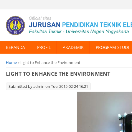
BERANDA
PROFIL
AKADEMIK
PROGRAM STUDI
You are here
Home
» Light to Enhance the Environment
LIGHT TO ENHANCE THE ENVIRONMENT
Submitted by
admin
on Tue, 2015-02-24 16:21