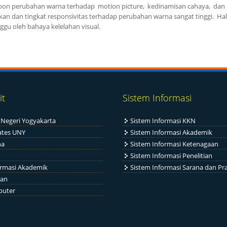
pon perubahan warna terhadap motion picture, kedinamisan cahaya, dan n
kan dan tingkat responsivitas terhadap perubahan warna sangat tinggi. Hal 
gu oleh bahaya kelelahan visual.
it
Sistem Informasi
 Negeri Yogyakarta
Sistem Informasi KKN
tes UNY
Sistem Informasi Akademik
na
Sistem Informasi Ketenagaan
Sistem Informasi Penelitian
ormasi Akademik
Sistem Informasi Sarana dan Pr
aan
puter