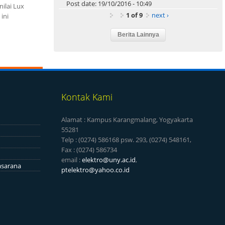
Post date:
19/10/2016 - 10:49
ilai Lux
1 of 9
next ›
ini
Kontak Kami
Alamat : Kampus Karangmalang, Yogyakarta
55281
Telp : (0274) 586168 psw. 293, (0274) 548161,
Fax : (0274) 586734
email :
elektro@uny.ac.id
,
asarana
ptelektro@yahoo.co.id