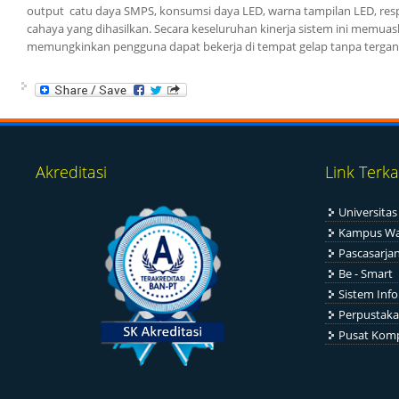
output catu daya SMPS, konsumsi daya LED, warna tampilan LED, res
cahaya yang dihasilkan. Secara keseluruhan kinerja sistem ini memuas
memungkinkan pengguna dapat bekerja di tempat gelap tanpa tergang
Akreditasi
Link Terka
Universitas
Kampus Wa
Pascasarja
Be - Smart
Sistem Inf
Perpustak
Pusat Kom